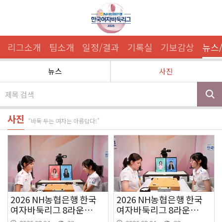
리그소개
팀소개
일정/결과
기록실
기보감상
뉴스
뉴스
사진
사진
“바둑 두는 여자는 아름답다!”
2026 NH농협은행 한국
2026 NH농협은행 한국
여자바둑리그 8라운드
여자바둑리그 8라운드
4경기
2경기