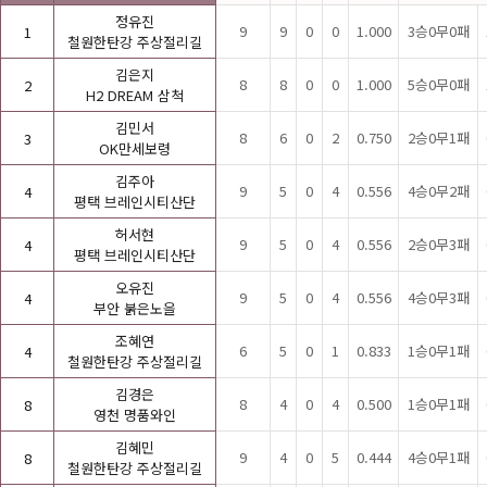
정유진
9
9
0
0
1.000
3승0무0패
1
철원한탄강 주상절리길
김은지
8
8
0
0
1.000
5승0무0패
2
H2 DREAM 삼척
김민서
8
6
0
2
0.750
2승0무1패
3
OK만세보령
김주아
9
5
0
4
0.556
4승0무2패
4
평택 브레인시티산단
허서현
9
5
0
4
0.556
2승0무3패
4
평택 브레인시티산단
오유진
9
5
0
4
0.556
4승0무3패
4
부안 붉은노을
조혜연
6
5
0
1
0.833
1승0무1패
4
철원한탄강 주상절리길
김경은
8
4
0
4
0.500
1승0무1패
8
영천 명품와인
김혜민
9
4
0
5
0.444
4승0무1패
8
철원한탄강 주상절리길