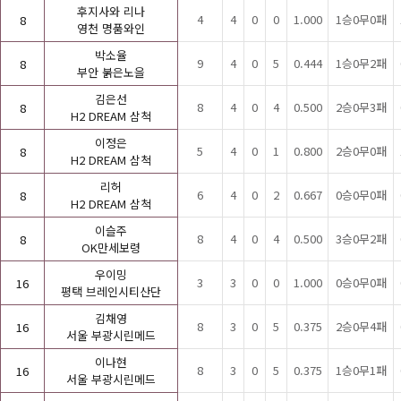
후지사와 리나
4
4
0
0
1.000
1승0무0패
8
영천 명품와인
박소율
9
4
0
5
0.444
1승0무2패
8
부안 붉은노을
김은선
8
4
0
4
0.500
2승0무3패
8
H2 DREAM 삼척
이정은
5
4
0
1
0.800
2승0무0패
8
H2 DREAM 삼척
리허
6
4
0
2
0.667
0승0무0패
8
H2 DREAM 삼척
이슬주
8
4
0
4
0.500
3승0무2패
8
OK만세보령
우이밍
3
3
0
0
1.000
0승0무0패
16
평택 브레인시티산단
김채영
8
3
0
5
0.375
2승0무4패
16
서울 부광시린메드
이나현
8
3
0
5
0.375
1승0무1패
16
서울 부광시린메드