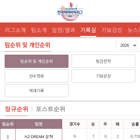
리그소개
팀소개
일정/결과
기록실
기보감상
뉴스
팀순위 및 개인순위
팀순위 및 개인순위
팀간전적
선수정보
기보감상
역대기록
정규순위
포스트순위
팀순위
팀명
경기수
승
무
패
승률
9
7
0
2
0.77
1
H2 DREAM 삼척