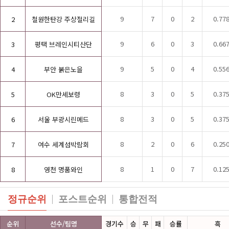
9
7
0
2
0.77
2
철원한탄강 주상절리길
9
6
0
3
0.66
3
평택 브레인시티산단
9
5
0
4
0.55
4
부안 붉은노을
8
3
0
5
0.37
5
OK만세보령
8
3
0
5
0.37
6
서울 부광시린메드
8
2
0
6
0.25
7
여수 세계섬박람회
8
1
0
7
0.12
8
영천 명품와인
정규순위
포스트순위
통합전적
순위
선수/팀명
경기수
승
무
패
승률
흑