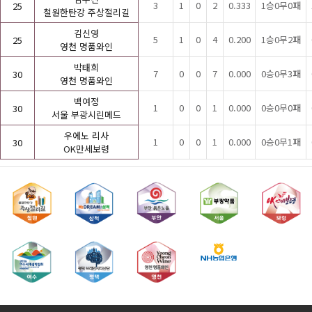
3
1
0
2
0.333
1승0무0패
25
철원한탄강 주상절리길
김신영
5
1
0
4
0.200
1승0무2패
25
영천 명품와인
박태희
7
0
0
7
0.000
0승0무3패
30
영천 명품와인
백여정
1
0
0
1
0.000
0승0무0패
30
서울 부광시린메드
우에노 리사
1
0
0
1
0.000
0승0무1패
30
OK만세보령