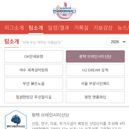
리그소개
팀소개
일정/결과
기록실
기보감상
뉴스
팀소개
“바둑 두는 여자는 아름답다!”
OK만세보령
평택 브레인시티산단
여수 세계섬박람회
H2 DREAM 삼척
부안 붉은노을
서울 부광시린메드
철원한탄강 주상절리길
영천 명품와인
평택 브레인시티산단
산업, 연구, 의료, 주거시설이 복합된 산업단지를 조성해 4차
산업혁명의 기반이 되는 비즈니스 인프라를 구축합니다.미