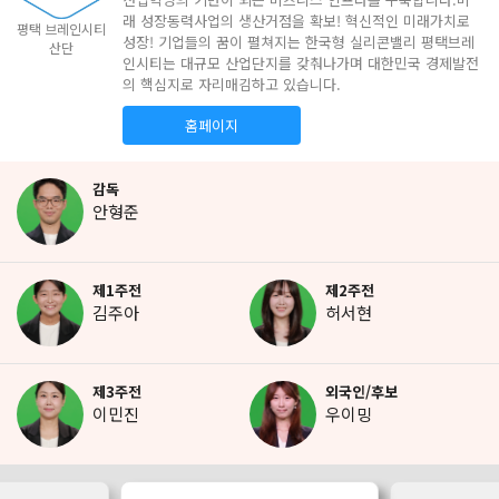
래 성장동력사업의 생산거점을 확보! 혁신적인 미래가치로
평택 브레인시티
성장! 기업들의 꿈이 펼쳐지는 한국형 실리콘밸리 평택브레
산단
인시티는 대규모 산업단지를 갖춰나가며 대한민국 경제발전
의 핵심지로 자리매김하고 있습니다.
홈페이지
감독
안형준
제1주전
제2주전
김주아
허서현
제3주전
외국인/후보
이민진
우이밍