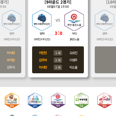
4경기]
[9라운드 2경기]
[10
9:00
08월07일 19:00
08월
3
:0
평택
평택
부안
평택
브레인시티산단
브레인시티산단
붉은노을
브레인시티산단
허서현
이민진
오유진
1 국
우이밍
김주아
이영주
2 국
김주아
허서현
박소율
3 국